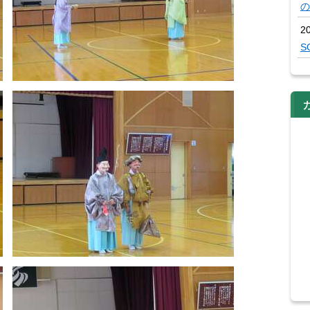
の
2
S