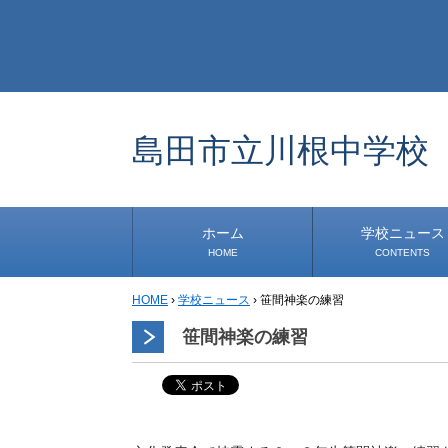
島田市立川根中学校
ホーム
学校ニュース
HOME
CONTENTS
HOME
›
学校ニュース
›
笹間神楽の練習
学校から
安心・安全
1年生
2年生
3年生
事務・保健室から
児童会・部活から
研修
小中連携事業
その他
笹間神楽の練習