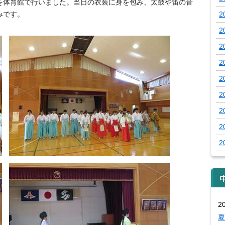
を体育館で行いました。当日の衣装に身を包み、太鼓や笛の音
みです。
2
2
2
2
2
2
2
2
2
2
夏