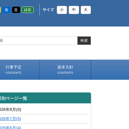
青
黒
緑茶
サイズ
小
中
大
行事予定
基本方針
CONTENTS
CONTENTS
いじめ防止基本方針
部活動基本方針（PDF）
（PDF）
月別ページ一覧
026年8月(0)
026年7月(5)
026年6月(4)