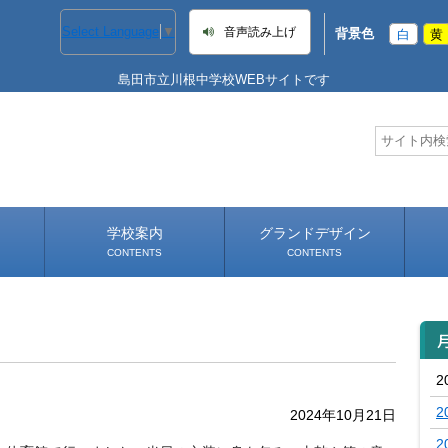
Select Language
▼
音声読み上げ
背景色
白
黄
島田市立川根中学校WEBサイトです
学校案内
グランドデザイン
CONTENTS
CONTENTS
学校長あいさつ
学校へのアクセス
2
2
2024年10月21日
2