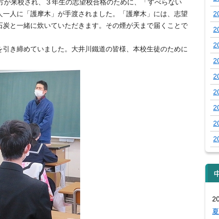
方が来校され、３年生の志望校合格のために、「すべらない
人一人に「護摩木」が手渡されました。「護摩木」には、志望
2
石炭と一緒に炊いていただきます。その煙が天まで届くことで
2
2
引き締めていました。大井川鐵道の皆様、本校生徒のために
2
2
2
2
2
2
2
夏