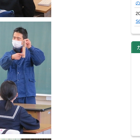
の
2
S