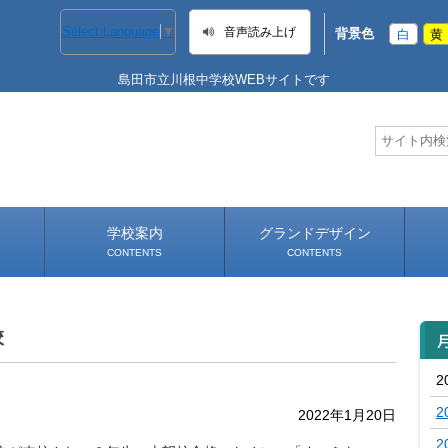
Select Language
▼
音声読み上げ
背景色
白
黄
島田市立川根中学校WEBサイトです
学校案内
グランドデザイン
CONTENTS
CONTENTS
学校長あいさつ
学校へのアクセス
校
2
2
2022年1月20日
2