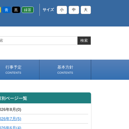
青
黒
緑茶
サイズ
小
中
大
行事予定
基本方針
CONTENTS
CONTENTS
いじめ防止基本方針
部活動基本方針（PDF）
（PDF）
月別ページ一覧
026年8月(0)
026年7月(5)
026年6月(4)