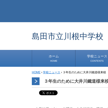
島田市立川根中学校
ホーム
学校ニュース
HOME
CONTENTS
HOME
›
学校ニュース
›
３年生のために大井川鐵道様来校
学校から
安心・安全
1年生
2年生
3年生
事務・保健室から
児童会・部活から
研修
小中連携事業
その他
３年生のために大井川鐵道様来