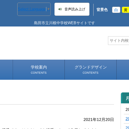
Select Language
▼
音声読み上げ
背景色
白
黄
島田市立川根中学校WEBサイトです
学校案内
グランドデザイン
CONTENTS
CONTENTS
学校長あいさつ
学校へのアクセス
2
2
2021年12月20日
2