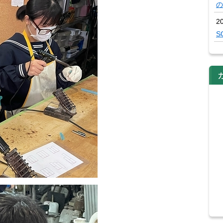
の
2
S