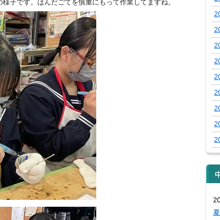
の様子です。はんだごてを慎重にもって作業してますね。
2
2
2
2
2
2
2
2
2
2
夏