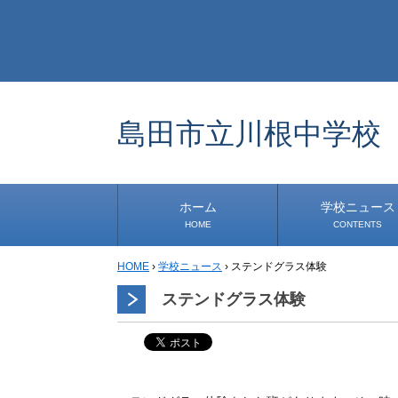
島田市立川根中学校
ホーム
学校ニュース
HOME
CONTENTS
HOME
›
学校ニュース
›
ステンドグラス体験
学校から
安心・安全
1年生
2年生
3年生
事務・保健室から
児童会・部活から
研修
小中連携事業
その他
ステンドグラス体験