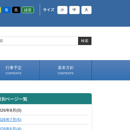
青
黒
緑茶
サイズ
小
中
大
行事予定
基本方針
CONTENTS
CONTENTS
いじめ防止基本方針
部活動基本方針（PDF）
（PDF）
月別ページ一覧
026年8月(0)
026年7月(5)
026年6月(4)