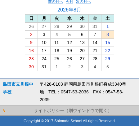
前の月へ
今月
次の月へ
2026年8月
日
月
火
水
木
金
土
26
27
28
29
30
31
1
2
3
4
5
6
7
8
9
10
11
12
13
14
15
16
17
18
19
20
21
22
23
24
25
26
27
28
29
30
31
1
2
3
4
5
島田市立川根中
〒428-0103 静岡県島田市川根町身成3340番
学校
地 TEL：0547-53-2036 FAX：0547-53-
2039
サイトポリシー（別ウインドウで開く）
Copyright © 2017 Shimada School All rights Reserved.